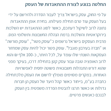
החלטה בנוגע לצורת ההתאגדות של העסק
על פי החוק, עסק בישראל צריך לעבור הסדרה ולהירשם על ידי
בעל העסק עוד טרם תחילת פעילותו. בחירת אופן ההתאגדות
נתונה לרוב לשיקול דעתכם, כאשר לסוג ההתאגדות יש השלכות
בירוקראטיות והשלכות ברמת הנהלת החשבונות ותשלומי המס.
מרבית העסקים בישראל נרשמים כ"עוסק פטור",
"עוסק מורשה"
או "חברה בעירבון מוגבל". עוסק פטור יכול להיות עסק שמחזור
העסקאות השנתי שלו עומד על, לכל היותר, כ-100 אלף ₪ והוא
לרוב האופציה טובה עבור עסק קטן בתחילת דרכו, בעיקר מפני
שהוא דורש התנהלות חשבונאית פשוטה יחסית לאפשרויות
האחרות. במקרים מסוימים מומלץ לרשום את העסק מלכתחילה
כחברה בע"מ, בייחוד כאשר קהל היעד של העסק הן חברות
גדולות או כאשר תרצו להבטיח הפרדה משפטית בין העסק
לבנכם כאנשים פרטיים.