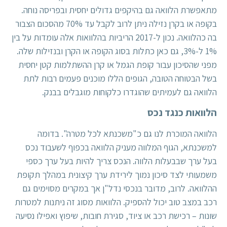
מתאפשרת הלוואה גם בהיקפים גדולים יחסית ובפריסה נוחה.
בקופה או בקרן נזילה ניתן לרוב לקבל עד 70% מהסכום הצבור
בה כהלוואה. נכון ל-2017 הריביות בהלוואות אלה עומדות על בין
1% ל-3%, גם כאן כתלות בסוג הקופה או הקרן ובנזילות שלה.
מפני שהסיכון עבור קופת הגמל או קרן ההשתלמות קטן יחסית
בשל הבטוחה הטובה, הגופים הללו מוכנים פעמים רבות לתת
הלוואה גם לעמיתים שהוגדרו כלקוחות מוגבלים בבנק.
הלוואות כנגד נכס
הלוואה המוכרת לנו גם כ
"משכנתא לכל מטרה"
. בדומה
למשכנתא, הגוף המלווה מעניק הלוואה בכפוף לשעבוד נכס
בעל ערך שבבעלות הלווה. הנכס צריך להיות בעל ערך כספי
משמעותי לצד סיכון נמוך לירידת ערך קיצונית במהלך תקופת
ההלוואה. לרוב, מדובר בנכסי נדל"ן אך במקרים מסוימים גם
רכב במצב טוב יכול להספיק. הלוואות מסוג זה ניתנות למטרות
שונות – רכישת רכב או ציוד, סגירת חובות, שיפוץ ואפילו נסיעה