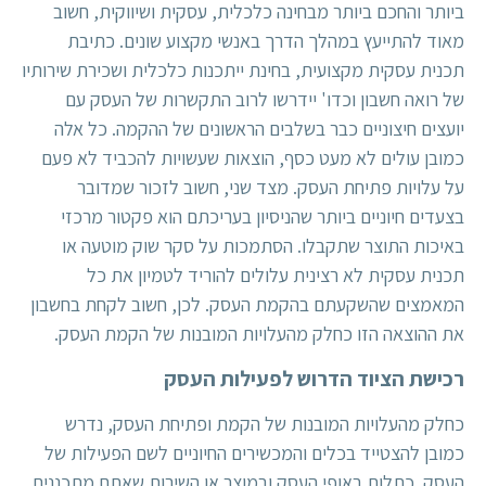
ביותר והחכם ביותר מבחינה כלכלית, עסקית ושיווקית, חשוב
מאוד להתייעץ במהלך הדרך באנשי מקצוע שונים. כתיבת
תכנית עסקית מקצועית, בחינת ייתכנות כלכלית ושכירת שירותיו
של רואה חשבון וכדו' יידרשו לרוב התקשרות של העסק עם
יועצים חיצוניים כבר בשלבים הראשונים של ההקמה. כל אלה
כמובן עולים לא מעט כסף, הוצאות שעשויות להכביד לא פעם
על עלויות פתיחת העסק. מצד שני, חשוב לזכור שמדובר
בצעדים חיוניים ביותר שהניסיון בעריכתם הוא פקטור מרכזי
באיכות התוצר שתקבלו. הסתמכות על סקר שוק מוטעה או
תכנית עסקית לא רצינית עלולים להוריד לטמיון את כל
המאמצים שהשקעתם בהקמת העסק. לכן, חשוב לקחת בחשבון
את ההוצאה הזו כחלק מהעלויות המובנות של הקמת העסק.
רכישת הציוד הדרוש לפעילות העסק
כחלק מהעלויות המובנות של הקמת ופתיחת העסק, נדרש
כמובן להצטייד בכלים והמכשירים החיוניים לשם הפעילות של
העסק. כתלות באופי העסק ובמוצר או השירות שאתם מתכננים