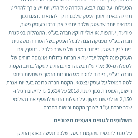
הפעילות. על מנת לבצע הסדרה מול הרשויות יש צורך להחליט
תחילה באיזה אופן העסק שלכם הולך להתאגד. האם נכון
ומתאים יותר שהעסק שלכם יתחיל את דרכו כ
עוסק פטור
,
מורשה, שותפות או אולי דווקא
חברה בע"מ
. התנהלות במסגרת
חברה בע"מ מעניקה הגנה לבעל העסק בשל הפרדה משפטית
בינו לבין העסק, בייחוד במצב של משבר כלכלי. בנוסף, אם
העסק פונה לקהל יעד שהוא חברות גדולות או צופה רווחים של
למעלה מ-30 אלף ש"ח בשנה רצוי בהחלט לשקול בחיוב הקמת
חברה בע”מ, בייחוד לנוכח מס החברות הנמוך משמעות ביחס
למס המוטל על עוסק עצמאי. הקמת חברה כרוכה בעלויות אגרת
רישום, העומדת נכון לשנת 2018 על 2,614 ₪ לרישום רגיל ו-
2,150 ₪ לרישום מקוון. על העלות הזו יש להוסיף את תשלומי
שכר טרחת עו"ד לצורך הקמת ורישום החברה.
תשלומים לגופים ויועצים חיצוניים
על מנת להבטיח שהקמת העסק שלכם תעשה באופן החלק