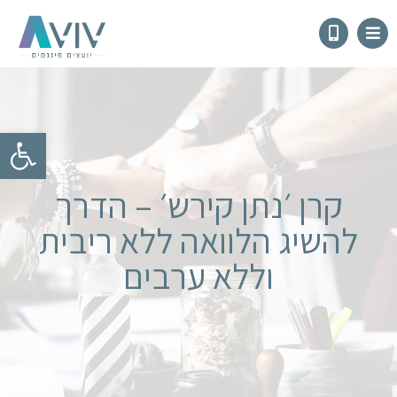
פתח
קרן ׳נתן קירש׳ – הדרך
להשיג הלוואה ללא ריבית
וללא ערבים