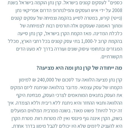
כספים" לעסקים קטנים בישראל. קרן נתן הוקמה בישראל בשנת
2008 על ידי איש העסקים והפילנתרופ הדרום אפריקאי נתן
(נייטי) קירש, במטרה לסייע בהקמה וצמיחה של עסקים קטנים
ומתוך האמונה שעסקים אלה תורמים רבות לצמיחתה של
כלכלת המדינה. מאז הקמת הקרן בישראל, קרן נתן סייעה
בהקמת קרוב ל-1,000 בתי עסק קטנים בכל רחבי הארץ, מכלל
המגזרים ובתחומי עיסוק שונים ועוררה בדרך לא מעט הדים
תקשורתיים.
מה ייחודה של קרן נתן ומה היא מציעה?
קרן נתן מציעה הלוואה עד לסכום של 240,000 ₪ למימון
הקמתו של עסק עצמאי. מדובר בהלוואה שניתנת ליזם המקים
את העסק בתנאים המותאמים לצרכי העסק, מבחינת היקף
ההלוואה ותנאי ההחזר והיא ניתנת ללא ריבית וללא הצמדה. איך
זה יכול להיות? פשוט מאוד. בשונה ממרבית המלווים הפועלים
בשוק, הקרן איננה גוף פיננסי ואין לה מטרות רווח. מטרת הקרן
היא להעניק ליזמים שלא היו יכולים לקבל מימון בדרך אחרת,