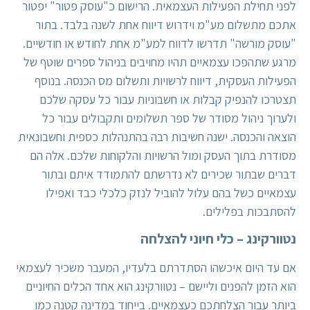
לפני תחילת הפעילות העצמאית. הרישום כ"עוסק פטור" יפטור
אתכם מתשלום מע"מ וידרוש דיווח אחת לשנה בלבד. בתור
"עוסק מורשה" תדרשו לדווח למע"מ אחת לחודש או חודשיים.
מרגע שתהפכו עצמאיים תהיו מחויבים בניהול ספרים שוטף של
הפעילות העסקית, דיווח לרשויות ותשלום מס הכנסה. בנוסף
תצטרכו להנפיק קבלות או חשבוניות עבור כל עסקה שלכם
ולערוך ניהול מסודר של ספר תשלומים ותקבולים עבור כל
הוצאה והכנסה. ישנה חשיבות רבה בהתנהלות כספית וחשבונאית
מסודרת בתוך העסק ומול הרשויות והלקוחות שלכם. אלה הם
דברים שבתור שכירים לא נדרשתם להתמודד איתם ובתור
עצמאיים כשל בהם עלול להוביל לנזק כלכלי כבד ואפילו
להסתבכות בפלילים.
נטוורקינג – כלי חיוני להצלחה
אם עד היום איכשהו הסתדרתם בלעדיו, המעבר משכיר לעצמאי
הוא הזמן להפנים וליישם –
נטוורקינג
הוא אחד הכלים החיוניים
ביותר עבור הצלחתכם כעצמאיים. בייחוד במדינה קטנה כמו