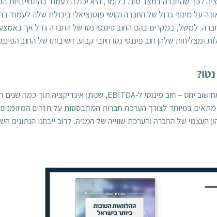
קציה לכך שהחברה במצב טוב. כלומר, היא יכולה לעמוד בהתחייבויות ה
כאורה על מינוף גדול של החברה וקושי פוטנציאלי ביכולת שלה לעמוד בה
רה. למשל, במקרים בהם החוב פיננסי נטו של החברה גדל אך באמצעו
ת ומצליחות שלהן חוב פיננסי נטו חיובי קבוע. חשיבותו של החוב הפיננס
נטו?
ניתן לראות שימוש בחוב הפיננסי נטו, בין היתר, כחלק מחישוב יחס – ח
 מתאים במיוחד לצורך הערכת חברות המתבססות על תזרים המזומנים ש
הון העצמי של החברה והערכת שווייה של המניה. לרוב ייבחנו הנתונים ה