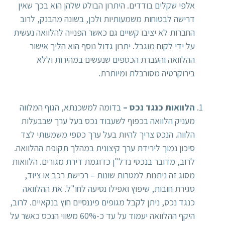
אלפי שקלים בודדים. היתרון הבולט שלהן הוא בכך שאין
דרישה לבטוחות משמעותיות ולכן, בשונה מהבנק, לרוב
החברות לא יציבו קשיים גם כאשר הפנייה להלוואה נעשית
על ידי לקוח מוגבל. יתרון גדול נוסף הוא הליך אישור
ההלוואה והעברת הכספים שנעשים במהירות וללא
בירוקרטיה מסורבלת ומיותרת.
הלוואות כנגד נכס
–
בדומה למשכנתא, הגוף המלווה
מעניק הלוואה בכפוף לשעבוד נכס בעל ערך שבבעלות
הלווה. הנכס צריך להיות בעל ערך כספי משמעותי לצד
סיכון נמוך לירידת ערך קיצונית במהלך תקופת ההלוואה.
לרוב, מדובר בנכסי נדל"ן כדוגמת דירת מגורים. הלוואות
מסוג זה ניתנות למטרות שונות – רכישת רכב או ציוד,
סגירת חובות, שיפוץ ואפילו נסיעה לחו"ל. את ההלוואה
כנגד נכס, ניתן לקבל מגופים פיננסיים חוץ בנקאיים. לרוב,
היקף ההלוואה יעמוד על עד כ-60% משווי הנכס כאשר על