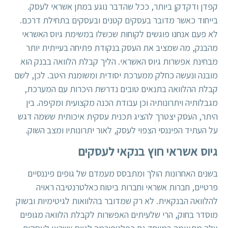
קפדן ודקדקן ביותר, ככל שהדבר נוגע במתן אשראי לעסק.
בייחוד כאשר מדובר ב
עסקים קטנים
ובעסקים בתחילת דרכם.
לא פעם אנחנו פוגשים לקוחות שכשלו במשימת גיוס האשראי
מהבנק, מה שמציב את העסק בנקודת פתיחה בעייתית יותר
מבחינת אפשרות גיוס האשראי. הליך קבלת הלוואה בבנק הוא
מובנה ונעשה כחלק ממערכת יסודית ומשומנת היטב. לכן, לשם
קבלת ההלוואה בתנאים טובים נדרשת היכרות עם המערכת,
מגבלותיה ויתרונותיה וכן עבודת הכנה מקצועית ומקיפה. בין
היתר, העסק יצטרך להציג תכנית עסקית איכותית ששמה דגש
על העתיד הפיננסי הצפוי לעסק, לאור יתרונותיו ומצב השוק.
גיוס אשראי חוץ בנקאי לעסקים
בשנים האחרונות הולך ומתבסס מעמדם של גופים פיננסיים
פרטיים, חברות אשראי וחברות ביטוח כאלטרנטיבה ראויה
להלוואה הבנקאית. לא רק שמדובר בהלוואות לגיטימיות ובשוק
מוסדר בחוק, הרי שלעיתים האפשרות לקבלת הלוואה מגופים