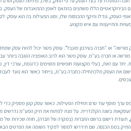
 חובה המוטלת על בעל העסק על פי החוק, בשלב פתיחת העסק וטרם תח
ים הבירוקראטיים הללו משתנים בהתאם לאופן ההתאגדות של העסק. בח
י העסק, גודלו והיקף ההכנסות שלו, וסוג הפעילות בה הוא עוסק. לסו
ויות והתייעצות עם איש מקצוע.
ורשה או חברה בע"מ. עוסק פטור הוא לרוב האופציה הטובה ביותר עבו
חד עם זאת, בעלי מקצועות חופשיים מסוימים כדוגמת, עורכי דין, פסי
ום את העסק מלכתחילה כחברה בע"מ, בייחוד כאשר הוא נועד לעבוד 
כסים.
מס ערך מוסף עוד טרם תחילת הפעילות. כאשר עסק קטן מספיק כדי 
העסקאות בשנה הקלנדרית. על מנת לפתוח את תיק המע"מ נדרשים מס
ק, תעודת רישום ברשם החברות (במקרה של חברה), חוזה שכירות של מ
תיק במס הכנסה. שם תידרשו למסור לפקיד השומה את הפרטים הבאי