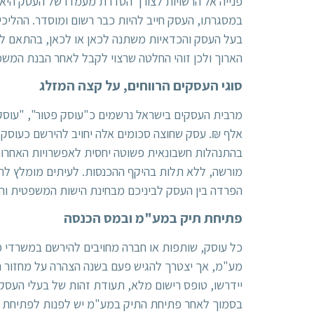
פנייה אל הרשויות לצורך הסדרת מעמדו של העסק היא
במסגרתו, העסק חייב להיות כבר רשום ומוסדר. ההליכ
בעל העסק והכדאיות משתנה לכאן או לכאן, בהתאם לאופ
הארוך ולכן זוהי החלטה שרצוי לקבל לאחר הבנת המשמע
סוגי העסקים הרווחים, על קצה המזלג
אלף ₪. עסק שחוצה סכומים אלה יחויב להירשם כעוסק מ
בהתנהלות חשבונאית פשוטה יחסית לאפשרויות האחרות. י
מורשה, ללא תלות בהיקף ההכנסות. לעיתים מומלץ לרש
הפרדה בין העסק לביניכם מבחינת הישות המשפטית והנ
פתיחת תיק במע"מ ובמס הכנסה
כל עוסק, שותפות או חברה מחויבים להירשם במשרדי 
מע"מ, אך יצטרך להגיש פעם בשנה הצהרה על מחזור 
יידרשו, טופס רישום מלא, תעודת זהות של בעלי העס
בסמוך לאחר פתיחת התיק במע"מ יש לפנות לפתיחת ה