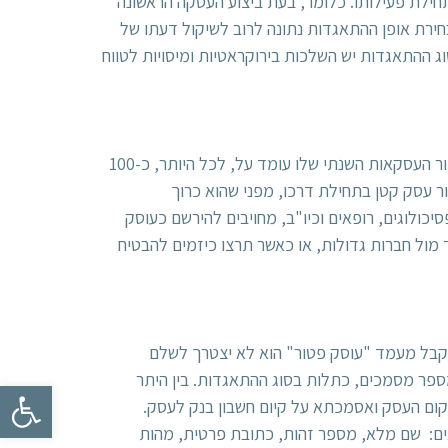
ילת פעילותו. כלומר, בעת ביצוע העסקה הראשונה
ירת אופן ההתאגדות נתונה לרוב לשיקול דעתו של
ג ההתאגדות יש השלכות בירוקראטיות ומיסויות לטווח
מרבית העסקים בישראל נרשמים כ"עוסק פטור", "עוסק מורשה" או "חברה בעירבון מוגבל". עוסק פטור יכול להיות עסק שמחזור העסקאות השנתי שלו עומד על, לכל היותר, כ-100
ר עסק קטן בתחילת דרכו, מפני שהוא כרוך
כולוגים, רופאים וכיו"ב, מחויבים להירשם כעוסק
מול חברות גדולות, או כאשר תרצו כיזמים להבטיח
לקבל מעמד "
עוסק פטור
" הוא לא יצטרך לשלם
פר מסמכים, כתלות בסוג ההתאגדות. בין היתר
פתח
קום העסק ואסמכתא על קיום חשבון בנק לעסק.
ם: שם מלא, מספר זהות, כתובת פרטית, מהות