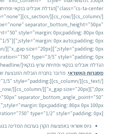
p_type="none"
ype="none" separator_bottom_height="50px"
e="1/5"
הגדלת אובליגו בנקאי ופתיחת ערוץ בנקאי[/x_custom_headline][cs_text class="cs-ta-center"]הלקוח הגיע אלינו כאשר
מסגרות האשראי
. מדובר בחברת הובלות המבצעת שלי
ype="1/5" style="padding:
="50px" separator_bottom_angle_point="50"
[cs_column fade="false" fade_animation="in" fade_animation_offset="45px" fade_duration="750" type="1/2" style="padding: 0px;"][cs_text]
גיוס אשראי באמצעות הקרן בערבות המדינה בגו
פתיחת חשבון בנק חדש