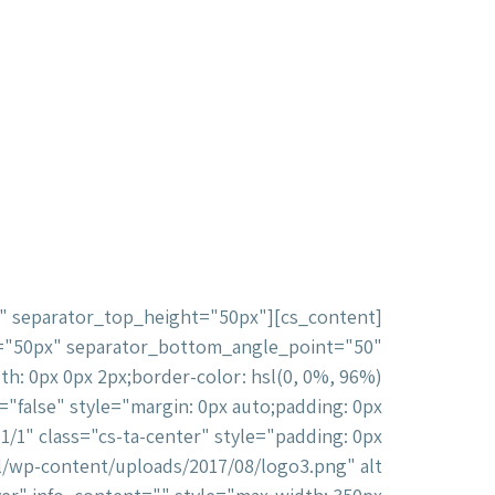
"none" separator_top_height="50px"
="50px" separator_bottom_angle_point="50"