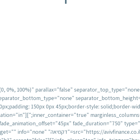
color="hsl(0, 0%, 100%)" parallax="false" separator_top_type=
separator_bottom_type="none" separator_bottom_height
fade="false" fade_animation="in"
nce.co.il/wp-content/uploads/2017/08/logo3.png" alt