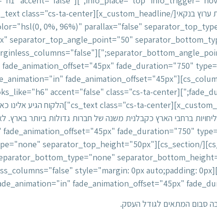
line level="h1" looks_like="h1" accent="false"
cs_section][cs_section bg_color="hsl(0, 0%, 96%)" parallax="false" separator_to
x" separator_top_angle_point="50" separator_bottom_t
cs_row inner_container="true" marginless_columns="false"
lse" fade_animation="in" fade_animation_offset="45px" fade_duration="750" typ
_column][cs_column fade="false" fade_animation="in" fade_animation_offset="45px"
חויות ברחבי הארץ כקבלנית משנה של חברות גדולות ביותר בארץ. ל
e_animation="in" fade_animation_offset="45px" fade_duration="750" t
rallax="false" separator_top_type="none" separator_top_height="50px"
separator_bottom_type="none" separator_bottom_height
בה סבום המתאים לגודל העסק.