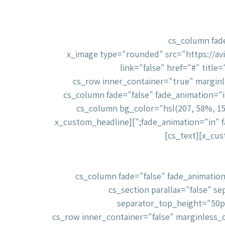
[/cs_text][/cs_column
fade_animation_offset="45px" fade_duration="750" type="1/2" style="padding: 0px;"][x_image type="r
link="false" href="#" title="" target="" info="non"
info_trigger="hover" info_content=""][/cs_column][/cs_row][cs_row 
style="margin: 0px auto;padding: 40px 0px 0px;"][cs_column fa
type="1/5" style="padding: 0px;border-radius: 10px;"][x_gap size="10px"][/cs_column][cs_column 
fade_animation="in" fade_animation_offset="45px" fade_duration="750" type="3/5" style="padding: 20px;border-radius: 10px;"][x_custom_headline
"תקופה ארוכה שהיינו בחריגות
לצורך הרחבת הפעילות. הצוות של "אביב פיננסים"
מר לנו כי הגיוס הצליח. "אביב פיננסים"- שיחקתם
[/cs_text][/cs_column][cs_column fade="false"
style="padding: 0px;"][x_gap size="10px"][/cs_column][/cs_row][/cs_sec
separator_top_height="50p
separator_bottom_angle_point="50" style="margin: 0px;padding: 0px;"][cs_row inner_c