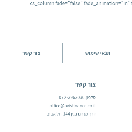
0px auto;padding: 0px;"][cs_column fade="false" fade
תנאי שימוש
צור קשר
צור קשר
טלפון: 072-3963030
office@avivfinance.co.il
דרך מנחם בגין 144 תל אביב