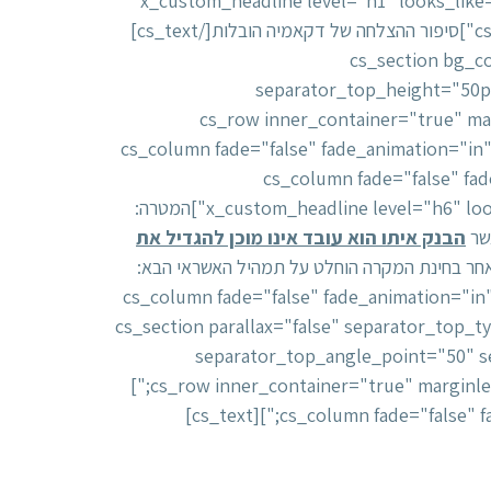
info_place="top" info_trigger="hover" info_content="" style="max-width: 350px;"][x_custom_head
class="cs-ta-center"]הגדלת אובליגו בנקאי ופתיחת ערוץ בנקאי[/x_custom_headline][cs_text class="cs-ta-center"]סיפור ההצלחה של דקאמיה הובלות[/cs_text]
[/cs_column][/cs_row][/
separator_top_height="50p
separator_bottom_angle_point="50" style="margin: 0px;padding: 80px 0px;"][
style="margin: 0px auto;padding: 0px;"][cs_column fade="fa
style="padding: 0px;"][x_gap size="20px"][/cs
fade_duration="750" type="3/5" style="padding: 0px;"][x_custom_headline level="h6" looks_like="h6" accent="false" class="cs-ta-center"]המטרה:
הבנק איתו הוא עובד אינו מוכן להגדיל את
אחר בחינת המקרה הוחלט על תמהיל האשראי הבא:
[/cs_text][/cs_column][cs_column fade="false" fad
0px;"][x_gap size="20px"][/cs_column][/cs_row][/cs_section][cs_section pa
separator_top_angle_point="50" 
style="margin: 0px;padding: 80px 0px 100px;"][cs_row inner_container="true" marginless_columns="false" style="margin: 0px auto;padding: 0px;"]