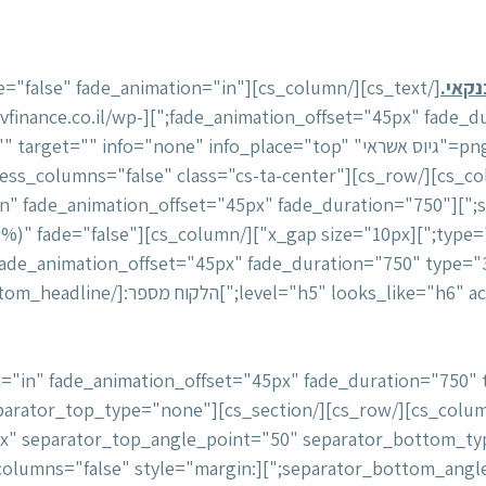
נקאי.
][cs_column fade="false" fade_animation="in"
ounded" src="https://avivfinance.co.il/wp-
content/uploads/2017/08/סיפורי-הצלחה-2.png" alt="גיוס אשראי" e" info_place="top
inner_container="true" marginless_columns="false" class="cs-ta-center"
de="false" fade_animation="in" fade_animation_offset="45px" fade_duration="750"
bg_color="hsl(207, 58%, 15%)" fade="false"
le);"]הלקוח מספר:[/x_custom_headline][cs_text]
לא הצלחתי בעצמי להגדיל את המסגרת הקיימת בבנק וגם לקבל הלוואה 
 להם צ'אנס". לאחר זמן קצר, שכלל פגישות עם הבנק וטלפונים רבים, נא
 fade_animation="in" fade_animation_offset="45px" fade_duration="750
tion][cs_section parallax="false" separator_top_type="none"
x" separator_top_angle_point="50" separator_bottom_t
ontainer="false" marginless_columns="false" style="margin: