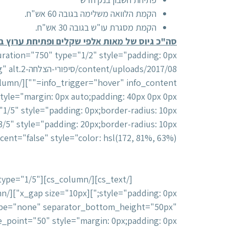
הקמת הלוואה משלימה בגובה 60 אש"ח.
הקמת מסגרת עו"ש בגובה 30 אש"ח.
סה"כ גיוס של מאות אלפי שקלים ופתיחת ערוץ ב
vel="h5" looks_like="h6" accent="false" style="color: hsl(172, 81%, 63%
במסגרת האשראי ושילמנו ריביות גבוהות על החריגה. 
היו כ"כ בטוחים שיצליחו לגייס לנו כסף, שאמרנו "ניתן
אותה בגדול".
" type="1/5"
ype="none" separator_bottom_height="50px"