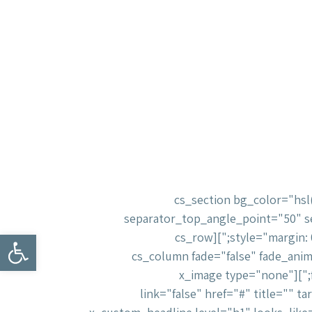
[cs_content][cs_section bg_
separator_top_angle_point="50" 
פתח
style="margin: 0px;padding: 150px 0px 45px;border-style: solid;border-width: 0px 0px 2px;border-color: hsl(0, 0%, 96%);"][cs_row
inner_container="true" marginless_columns="false" style="margin: 0px auto;padding: 0px;"][cs_column 
fade_animation_offset="45px" fade_duration="750" type="1/1" class="cs-ta-center" style="padding: 0px;"][x_image type="none"
src="https://avivfina="דקמיאה" link="false" href="#" title="" target="" info="none"