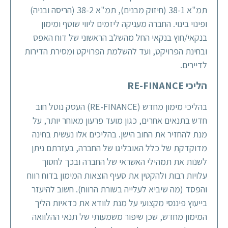
תמ"א 38-1 (חיזוק מבנים), תמ"א 38-2 (הריסה ובניה)
ופינוי בינוי. החברה מעניקה ליזמים ליווי שוטף ומימון
בנקאי/חוץ בנקאי החל מהשלב הראשוני של דוח האפס
ובחינת הפרויקט, ועד להשלמת הפרויקט ומסירת הדירות
לדיירים.
הליכי RE-FINANCE
בהליכי מימון מחדש (RE-FINANCE) העסק נוטל חוב
חדש בתנאים אחרים, כגון מועד פרעון מאוחר יותר, על
מנת להחזיר את החוב הישן. בהליכים אלו נעשית בחינה
מדוקדקת של כלל האובליגו של החברה, בעזרתם ניתן
לשנות את תמהילי האשראי של החברה ובכך לחסוך
עלויות רבות ולהקטין את סעיף הוצאות המימון בדוח רווח
והפסד (מה שיביא לעלייה בשורת הרווח). חשוב להיעזר
בייעוץ פיננסי מקצועי על מנת לוודא את כדאיות הליך
המימון מחדש, שכן שיפור משמעותי של תנאי ההלוואה