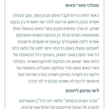
מהלכי פארי פאסו
כאשר הלווה נדרש לקבל מימון מבנק נוסף, עקב מגבלת
אשראי בבנק הראשון או רצונו לפזר את האשראי בין בנקים
שונים, יש צורך במימוש מנגנון פארי פאסו (Pari Passu)
שמשמעותו הסכם פנימי בין הבנקים השונים המעניקים
אשראי ללווה ששעבודים קבועים או שוטפים הרשומים
לטובתם יופעלו באופן הדרגתי ויחסי לחוב של הלווה כלפי
כל אחד מהם במועד מסוים, בשיתוף כלל הבטחונות של
הלווה אשר ישמשו את הבנקים לפירעון האשראי. במהלכי
פארי פאסו נעשה סדר בחלוקת האובליגו-בטחונות של
הלקוח בין מקורות המימון השונים בצורה שתיטיב עמו
ותאפשר לו הגדלת אשראי מבוקרת לפי צרכיו.
ליווי ומימון ליזמים
"אביב יועצים פיננסים" מלווה יזמי נדל"ן המעוניינים
להוציא אל הפועל פרויקטים של התחדשות עירונית,