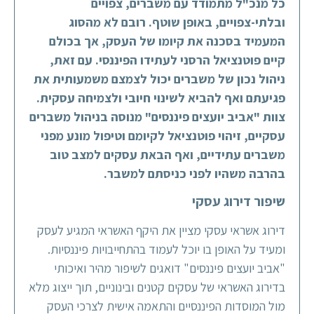
כל מנכ"ל מתמודד עם משברים, צפויים
ובלתי-צפויים, באופן שוטף. רובם לא מהסוג
המעמיד בסכנה את קיומו של העסק, אך בכולם
קיים פוטנציאל הרסני לעתידו הפיננסי. עם זאת,
ניהול נכון של משברים יכול לצמצם משמעותית את
פגיעתם ואף להביא לשינוי חיובי ולצמיחה עסקית.
צוות "אביב יועצים פיננסים" מנוסה בניהול משברים
עסקיים, זיהוי פוטנציאל לקיומם וטיפול מונע מפני
משברים עתידיים, ואף הבאת עסקים למצב טוב
בהרבה משהיו לפני כניסתם למשבר.
שיפור דירוג עסקי
דירוג אשראי עסקי מציין את היקף האשראי המגיע לעסק
ומעיד על האופן בו יוכל לעמוד בהתחייבויות פיננסיות.
"אביב יועצים פיננסים" דואגים לשיפור מהיר ואיכותי
בדירוג האשראי של עסקים קטנים ובינוניים, תוך ייצוג מלא
מול המוסדות הפיננסיים והתאמה אישית לצרכי העסק